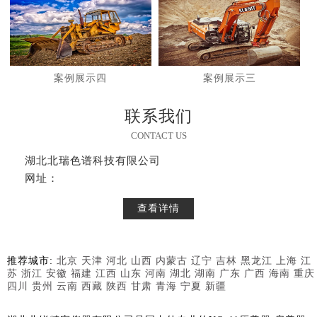
案例展示四
案例展示三
联系我们
CONTACT US
湖北北瑞色谱科技有限公司
网址：
查看详情
推荐城市:
北京
天津
河北
山西
内蒙古
辽宁
吉林
黑龙江
上海
江
苏
浙江
安徽
福建
江西
山东
河南
湖北
湖南
广东
广西
海南
重庆
四川
贵州
云南
西藏
陕西
甘肃
青海
宁夏
新疆